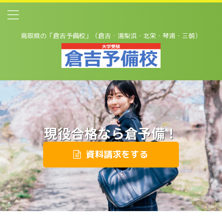
鳥取県の「倉吉予備校」（倉吉・湯梨浜・北栄・琴浦・三朝）
現役合格なら倉予備！
資料請求をする