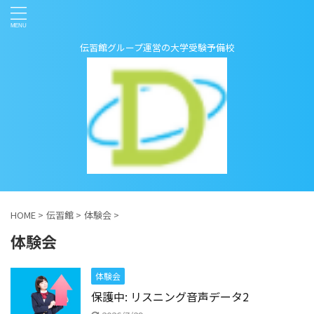
伝習館グループ運営の大学受験予備校
HOME
>
伝習館
>
体験会
>
体験会
体験会
保護中: リスニング音声データ2